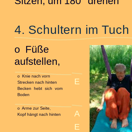
Sitzen, um 180° drehen
4. Schultern im Tuch
o Füße
aufstellen,
o Knie nach vorn
E
Strecken nach hinten
Becken hebt sich vom
Boden
o Arme zur Seite,
A
Kopf hängt nach hinten
E